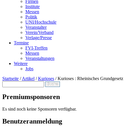
Firmen
Institute
Messen
Politik
UNI/Hochschule
Veranstalter
Verein/Verband
Verlage/Presse
Termine
FVI-Treffen
Messen
Veranstaltungen
Weitere
Jobs
Startseite
/
Artikel
/
Kurioses
/
Kurioses : Rheinisches Grundgesetz
Suche
Suchformular
Premiumsponsoren
Es sind noch keine Sponsoren verfügbar.
Benutzeranmeldung