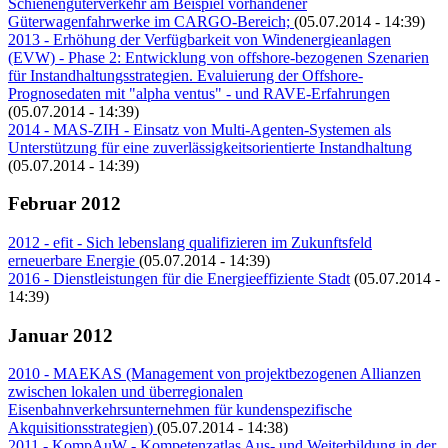
Schienengüterverkehr am Beispiel vorhandener
Güterwagenfahrwerke im CARGO-Bereich;
(05.07.2014 - 14:39)
2013 - Erhöhung der Verfügbarkeit von Windenergieanlagen
(EVW) - Phase 2: Entwicklung von offshore-bezogenen Szenarien
für Instandhaltungsstrategien. Evaluierung der Offshore-
Prognosedaten mit "alpha ventus" - und RAVE-Erfahrungen
(05.07.2014 - 14:39)
2014 - MAS-ZIH - Einsatz von Multi-Agenten-Systemen als
Unterstützung für eine zuverlässigkeitsorientierte Instandhaltung
(05.07.2014 - 14:39)
Februar 2012
2012 - efit - Sich lebenslang qualifizieren im Zukunftsfeld
erneuerbare Energie
(05.07.2014 - 14:39)
2016 - Dienstleistungen für die Energieeffiziente Stadt
(05.07.2014 -
14:39)
Januar 2012
2010 - MAEKAS (Management von projektbezogenen Allianzen
zwischen lokalen und überregionalen
Eisenbahnverkehrsunternehmen für kundenspezifische
Akquisitionsstrategien)
(05.07.2014 - 14:38)
2011 - KompAuW - Kompetenzatlas Aus- und Weiterbildung in der