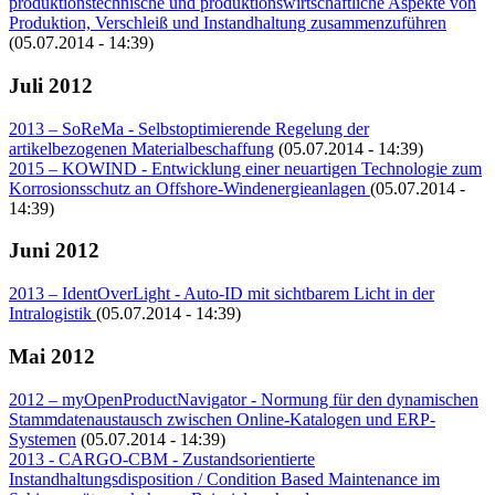
produktionstechnische und produktionswirtschaftliche Aspekte von
Produktion, Verschleiß und Instandhaltung zusammenzuführen
(05.07.2014 - 14:39)
Juli 2012
2013 – SoReMa - Selbstoptimierende Regelung der
artikelbezogenen Materialbeschaffung
(05.07.2014 - 14:39)
2015 – KOWIND - Entwicklung einer neuartigen Technologie zum
Korrosionsschutz an Offshore-Windenergieanlagen
(05.07.2014 -
14:39)
Juni 2012
2013 – IdentOverLight - Auto-ID mit sichtbarem Licht in der
Intralogistik
(05.07.2014 - 14:39)
Mai 2012
2012 – myOpenProductNavigator - Normung für den dynamischen
Stammdatenaustausch zwischen Online-Katalogen und ERP-
Systemen
(05.07.2014 - 14:39)
2013 - CARGO-CBM - Zustandsorientierte
Instandhaltungsdisposition / Condition Based Maintenance im