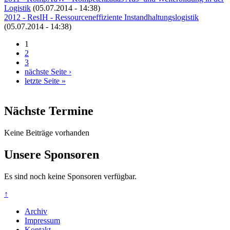
Logistik
(05.07.2014 - 14:38)
2012 - ResIH - Ressourceneffiziente Instandhaltungslogistik
(05.07.2014 - 14:38)
1
Seiten
2
3
nächste Seite ›
letzte Seite »
Nächste Termine
Keine Beiträge vorhanden
Unsere Sponsoren
Es sind noch keine Sponsoren verfügbar.
↑
Archiv
Impressum
Kontakt