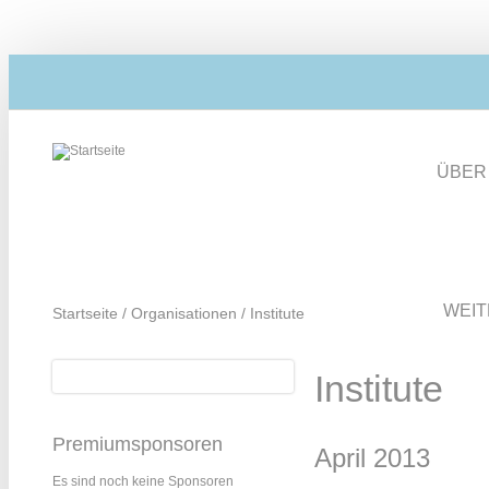
Direkt zum Inhalt
ÜBER
WEI
Startseite
/
Organisationen
/
Institute
Suche
Institute
Suchformular
Premiumsponsoren
April 2013
Es sind noch keine Sponsoren