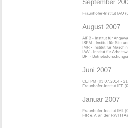
September 20
Fraunhofer-Institut IAO
(
August 2007
AIFB - Institut für Ange
ISFM - Institut für Site 
IMR - Institut für Maschi
IAW - Institut für Arbeits
BFI - Betriebsforschungsi
Juni 2007
CETPM
(03.07.2014 - 21
Fraunhofer-Institut IFF
(
Januar 2007
Fraunhofer-Institut IML
(
FIR e.V. an der RWTH A