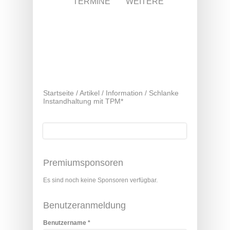
TERMINE
WEITERE
Startseite
/
Artikel
/
Information
/
Schlanke
Instandhaltung mit TPM*
Suche
Suchformular
Premiumsponsoren
Es sind noch keine Sponsoren verfügbar.
Benutzeranmeldung
Benutzername
*