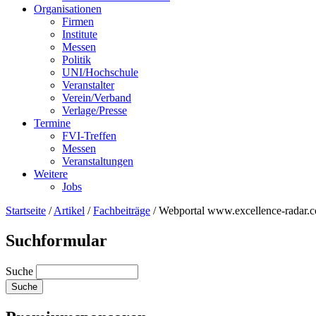
Organisationen
Firmen
Institute
Messen
Politik
UNI/Hochschule
Veranstalter
Verein/Verband
Verlage/Presse
Termine
FVI-Treffen
Messen
Veranstaltungen
Weitere
Jobs
Startseite
/
Artikel
/
Fachbeiträge
/
Webportal www.excellence-radar.
Suchformular
Suche