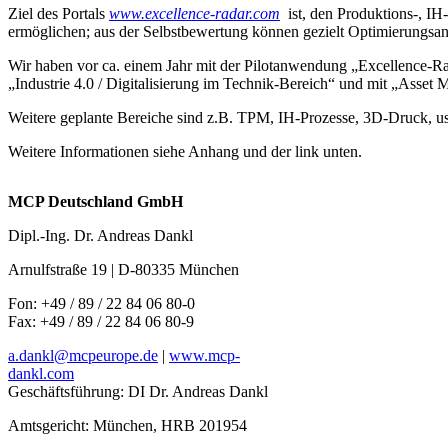
Ziel des Portals
www.excellence-radar.com
ist, den Produktions-, IH-
ermöglichen; aus der Selbstbewertung können gezielt Optimierungsans
Wir haben vor ca. einem Jahr mit der Pilotanwendung „Excellence-Rad
„Industrie 4.0 / Digitalisierung im Technik-Bereich“ und mit „Asset
Weitere geplante Bereiche sind z.B. TPM, IH-Prozesse, 3D-Druck, u
Weitere Informationen siehe Anhang und der link unten.
MCP Deutschland GmbH
Dipl.-Ing. Dr. Andreas Dankl
Arnulfstraße 19 | D-80335 München
Fon: +49 / 89 /
22 84 06
80-0
Fax: +49 / 89 /
22 84 06 80-9
a.dankl@mcpeurope.de
|
www.mcp-
dankl.com
Geschäftsführung: DI Dr. Andreas Dankl
Amtsgericht: München, HRB
201954