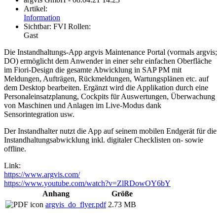
Artikel:
Information
Sichtbar:
FVI Rollen:
Gast
Die Instandhaltungs-App argvis Maintenance Portal (vormals argvis;
DO) ermöglicht dem Anwender in einer sehr einfachen Oberfläche
im Fiori-Design die gesamte Abwicklung in SAP PM mit
Meldungen, Aufträgen, Rückmeldungen, Wartungsplänen etc. auf
dem Desktop bearbeiten. Ergänzt wird die Applikation durch eine
Personaleinsatzplanung, Cockpits für Auswertungen, Überwachung
von Maschinen und Anlagen im Live-Modus dank
Sensorintegration usw.
Der Instandhalter nutzt die App auf seinem mobilen Endgerät für die
Instandhaltungsabwicklung inkl. digitaler Checklisten on- sowie
offline.
Link:
https://www.argvis.com/
https://www.youtube.com/watch?v=ZlRDowOY6bY
Anhang
Größe
argvis_do_flyer.pdf
2.73 MB