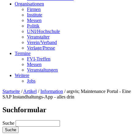
Organisationen
Firmen
Institute
Messen
Politik
UNI/Hochschule
Veranstalter
Verein/Verband
Verlage/Presse
Termine
FVI-Treffen
Messen
Veranstaltungen
Weitere
Jobs
Startseite
/
Artikel
/
Information
/
argvis; Maintenance Portal - Eine
SAP Instandhaltungs-App - alles drin
Suchformular
Suche