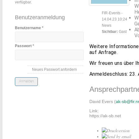
Im
verfügbar.
W
H
FIR-Events
-
Benutzeranmeldung
W
14.04.23 10:24
G
News
Benutzername
*
A
Sichtbar:
Gast
V
Weitere Informatione
Passwort
*
auf Anfrage.
Wir freuen uns über 
Neues Passwort anfordern
Anmeldeschluss: 23. 
Ansprechpartne
David Evers (
ak-sb@fir.r
Link:
https://ak-sb.net