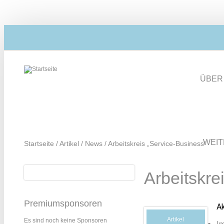
Direkt zum Inhalt
ÜBER
WEI
Startseite
/
Artikel
/
News
/
Arbeitskreis „Service-Business“
Suche
Arbeitskre
Suchformular
Premiumsponsoren
A
Artikel
Es sind noch keine Sponsoren