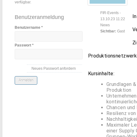
verfügbar.
FIR-Events
-
In
Benutzeranmeldung
13.10.23 11:22
News
Benutzername
*
V
Sichtbar:
Gast
Z
Passwort
*
Produktionsnetzwerk
Neues Passwort anfordern
Kursinhalte:
Grundlagen &
Produktion
Unternehmens
kontinuierli
Chancen und 
Resilienz von
Nachhaltigke
Maximaler Le
einer Supply 
Gruppen-Work