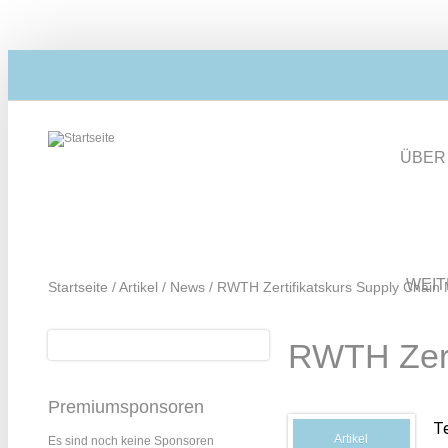
Direkt zum Inhalt
ÜBER
WEI
Startseite
/
Artikel
/
News
/
RWTH Zertifikatskurs Supply Chain
Suche
RWTH Zert
Suchformular
Premiumsponsoren
T
Artikel
Es sind noch keine Sponsoren