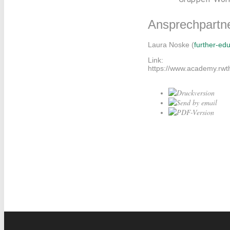
Ansprechpartne
Laura Noske (
further-e
Link:
https://www.academy.rwt