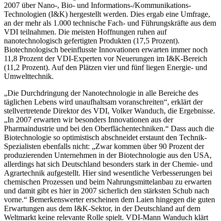
2007 über Nano-, Bio- und Informations-/Kommunikations-
Technologien (I&K) hergestellt werden. Dies ergab eine Umfrage,
an der mehr als 1.000 technische Fach- und Führungskräfte aus dem
VDI teilnahmen. Die meisten Hoffnungen ruhen auf
nanotechnologisch gefertigten Produkten (17,5 Prozent).
Biotechnologisch beeinflusste Innovationen erwarten immer noch
11,8 Prozent der VDI-Experten vor Neuerungen im I&K-Bereich
(11,2 Prozent). Auf den Plätzen vier und fünf liegen Energie- und
Umwelttechnik.
„Die Durchdringung der Nanotechnologie in alle Bereiche des
täglichen Lebens wird unaufhaltsam voranschreiten“, erklärt der
stellvertretende Direktor des VDI, Volker Wanduch, die Ergebnisse.
„In 2007 erwarten wir besonders Innovationen aus der
Pharmaindustrie und bei den Oberflächentechniken.“ Dass auch die
Biotechnologie so optimistisch abschneidet erstaunt den Technik-
Spezialisten ebenfalls nicht: „Zwar kommen über 90 Prozent der
produzierenden Unternehmen in der Biotechnologie aus den USA,
allerdings hat sich Deutschland besonders stark in der Chemie- und
Agrartechnik aufgestellt. Hier sind wesentliche Verbesserungen bei
chemischen Prozessen und beim Nahrungsmittelanbau zu erwarten
und damit gibt es hier in 2007 sicherlich den stärksten Schub nach
vorne.“ Bemerkenswerter erscheinen dem Laien hingegen die guten
Erwartungen aus dem I&K-Sektor, in der Deutschland auf dem
Weltmarkt keine relevante Rolle spielt. VDI-Mann Wanduch klärt