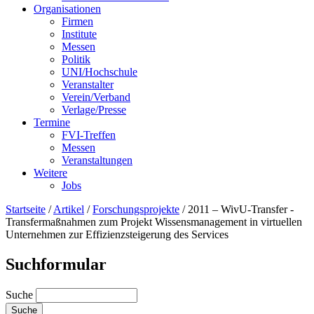
Organisationen
Firmen
Institute
Messen
Politik
UNI/Hochschule
Veranstalter
Verein/Verband
Verlage/Presse
Termine
FVI-Treffen
Messen
Veranstaltungen
Weitere
Jobs
Startseite
/
Artikel
/
Forschungsprojekte
/
2011 – WivU-Transfer -
Transfermaßnahmen zum Projekt Wissensmanagement in virtuellen
Unternehmen zur Effizienzsteigerung des Services
Suchformular
Suche