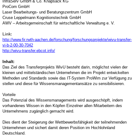
InfraServ GmbH & Co. Knapsack KG
ProCom GmbH
Laser Bearbeitungs- und Beratungszentrum GmbH
Cruse Leppelmann Kognitionstechnik GmbH
AWV – Arbeitsgemeinschaft für wirtschaftliche Verwaltung e. V.
Link:
http://www.fir.rwth-aachen.de/forschung/forschungsprojekte/wivu-transfer-
vi-b-2-00-30-7042
http://wivu-transfer.ebcot.info/
Inhalt:
Das Ziel des Transferprojekts WivU besteht darin, möglichst vielen der
kleinen und mittelständischen Unternehmen die im Projekt entwickelten
Methoden und Standards sowie das IT-System ProWim zur Verfügung zu
stellen und diese für Wissensmanagementansätze zu sensibilisieren.
Vorteile
Das Potenzial des Wissensmanagements wird ausgeschöpft, indem
vorhandenes Wissen in den Köpfen Einzelner allen Mitarbeitern des
Unternehmens zugänglich gemacht wird.
Dies dient der Steigerung der Wettbewerbsfähigkeit der teilnehmenden
Unternehmen und sichert damit deren Position im Hochlohnland
Deutschland.