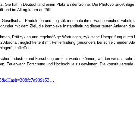
orts. Sie hat in Deutschland einen Platz an der Sonne. Die Photovoltaik-Anla
ft und im Alltag kaum auffällt.
-Gesellschaft Produktion und Logistik innerhalb ihres Fachbereiches Fabrik
ndet mit dem Ziel, die komplexe Instandhaltung dieser teuren Anlagen durch 
hmen, Prüfzyklen und regelmäßige Wartungen, zyklische Überprüfung durch Bet
2 Abschaltmöglichkeiten) mit Fehlerfindung (besonders bei schleichenden Ab
nlagen“ einfließen.
hen Industrie und Forschung erreicht werden können, würden wir uns sehr fre
ngen, Feuerwehr, Forschung und Hochschule zu gewinnen. Die konstituierende
393&cHash=308fc7a939e53…