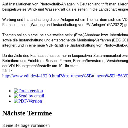
Auf Installationen von Photovoltaik-Anlagen in Deutschland trifft man aller
beispielsweise Wind- und Wasserkraft da sie selten in die Landschaft eingrei
Wartung und Instandhaltung dieser Anlagen ist ein Thema, dem sich die VDI
Fachausschuss „Wartung und Instandhaltung von PV-Anlagen“ (FA202.2) gegrü
Themen sollen hierbei beispielsweise sein: (Erst-)Abnahme bzw. Inbetriebna
sowie die Instandhaltung und entsprechende Monitoring-Verfahren (EEG 201
integriert und in eine neue VDI-Richtlinie „Instandhaltung von Photovoltaik-A
Da die Ziele des Fachausschusses nur in kooperativer Zusammenarbeit zwisc
Betreibern und Errichtern, Service-Firmen, Banken/Investoren, Versicheru
der VDI-Hauptgeschäftsstelle um 10 Uhr statt.
Link:
http://www.vdi.de/44192.0.html?&tx_ttnews%5Btt_news%5D=56
Nächste Termine
Keine Beiträge vorhanden