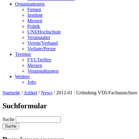
Organisationen
Firmen
Institute
Messen
Politik
UNI/Hochschule
Veranstalter
Verein/Verband
Verlage/Presse
Termine
FVI-Treffen
Messen
Veranstaltungen
Weitere
Jobs
Startseite
/
Artikel
/
News
/
2012-01 : Gründung VDI-Fachausschuss I
Suchformular
Suche