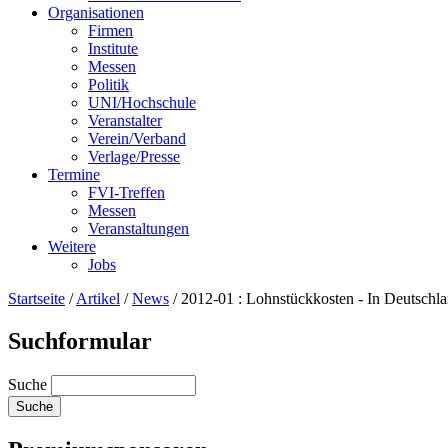
Organisationen
Firmen
Institute
Messen
Politik
UNI/Hochschule
Veranstalter
Verein/Verband
Verlage/Presse
Termine
FVI-Treffen
Messen
Veranstaltungen
Weitere
Jobs
Startseite
/
Artikel
/
News
/
2012-01 : Lohnstückkosten - In Deutschla
Suchformular
Suche