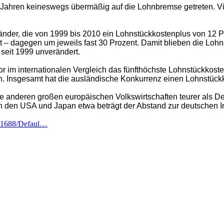
n Jahren keineswegs übermäßig auf die Lohnbremse getreten. V
änder, die von 1999 bis 2010 ein Lohnstückkostenplus von 12 P
 dagegen um jeweils fast 30 Prozent. Damit blieben die Lohns
seit 1999 unverändert.
im internationalen Vergleich das fünfthöchste Lohnstückkosten
. Insgesamt hat die ausländische Konkurrenz einen Lohnstückk
die anderen großen europäischen Volkswirtschaften teurer als D
n den USA und Japan etwa beträgt der Abstand zur deutschen Ind
d/31688/Defaul…