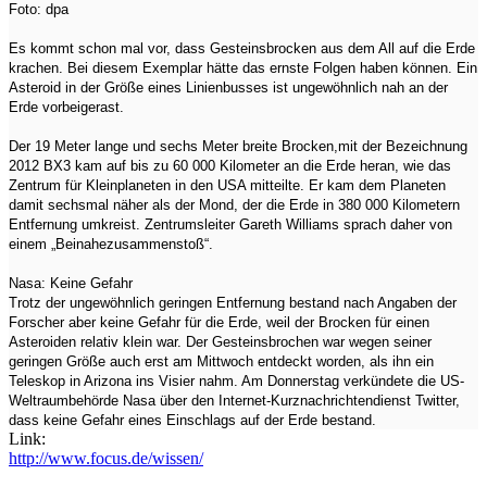
Foto: dpa
Es kommt schon mal vor, dass Gesteinsbrocken aus dem All auf die Erde
krachen. Bei diesem Exemplar hätte das ernste Folgen haben können. Ein
Asteroid in der Größe eines Linienbusses ist ungewöhnlich nah an der
Erde vorbeigerast.
Der 19 Meter lange und sechs Meter breite Brocken,mit der Bezeichnung
2012 BX3 kam auf bis zu 60 000 Kilometer an die Erde heran, wie das
Zentrum für Kleinplaneten in den USA mitteilte. Er kam dem Planeten
damit sechsmal näher als der Mond, der die Erde in 380 000 Kilometern
Entfernung umkreist. Zentrumsleiter Gareth Williams sprach daher von
einem „Beinahezusammenstoß“.
Nasa: Keine Gefahr
Trotz der ungewöhnlich geringen Entfernung bestand nach Angaben der
Forscher aber keine Gefahr für die Erde, weil der Brocken für einen
Asteroiden relativ klein war. Der Gesteinsbrochen war wegen seiner
geringen Größe auch erst am Mittwoch entdeckt worden, als ihn ein
Teleskop in Arizona ins Visier nahm. Am Donnerstag verkündete die US-
Weltraumbehörde Nasa über den Internet-Kurznachrichtendienst Twitter,
dass keine Gefahr eines Einschlags auf der Erde bestand.
Link:
http://www.focus.de/wissen/