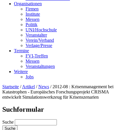
Organisationen
Firmen
Institute
Messen
Politik
UNI/Hochschule
Veranstalter
Verein/Verband
Verlage/Presse
Termine
FVI-Treffen
Messen
Veranstaltungen
Weitere
Jobs
Startseite
/
Artikel
/
News
/
2012-08 : Krisenmanagement bei
Katastrophen - Europäisches Forschungsprojekt CRISMA
entwickelt Simulationswerkzeug für Krisenszenarien
Suchformular
Suche