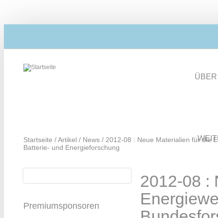
Direkt zum Inhalt
ÜBER
WEI
Startseite
/
Artikel
/
News
/
2012-08 : Neue Materialien für die 
Batterie- und Energieforschung
Suche
2012-08 : 
Suchformular
Energiewe
Premiumsponsoren
Bundesfors