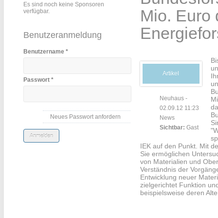
Es sind noch keine Sponsoren
Mio. Euro 
verfügbar.
Energiefo
Benutzeranmeldung
Benutzername
*
Bi
un
Artikel
Ih
Passwort
*
un
Bu
Neuhaus
-
Mi
da
02.09.12 11:23
Bu
Neues Passwort anfordern
News
Si
Sichtbar:
Gast
"W
sp
IEK auf den Punkt. Mit 
Sie ermöglichen Untersu
von Materialien und Ober
Verständnis der Vorgänge
Entwicklung neuer Materi
zielgerichtet Funktion u
beispielsweise deren Alt