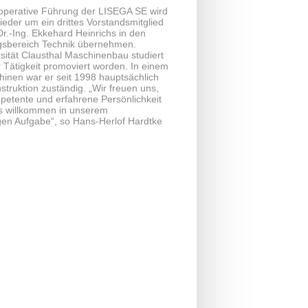
 operative Führung der LISEGA SE wird
eder um ein drittes Vorstandsmitglied
r.-Ing. Ekkehard Heinrichs in den
gsbereich Technik übernehmen.
sität Clausthal Maschinenbau studiert
r Tätigkeit promoviert worden. In einem
hinen war er seit 1998 hauptsächlich
struktion zuständig. „Wir freuen uns,
etente und erfahrene Persönlichkeit
hs willkommen in unserem
en Aufgabe“, so Hans-Herlof Hardtke