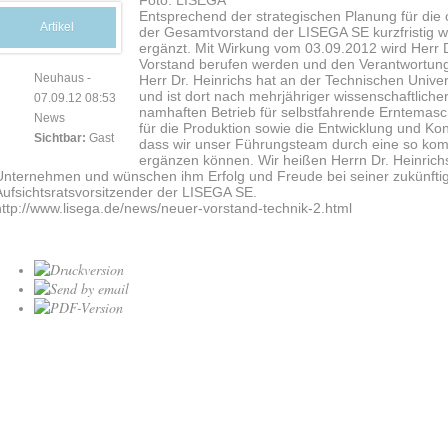
Foto: LISEGA
Entsprechend der strategischen Planung für die
Artikel
der Gesamtvorstand der LISEGA SE kurzfristig wi
ergänzt. Mit Wirkung vom 03.09.2012 wird Herr D
Vorstand berufen werden und den Verantwortun
Neuhaus
-
Herr Dr. Heinrichs hat an der Technischen Univer
und ist dort nach mehrjähriger wissenschaftliche
07.09.12 08:53
namhaften Betrieb für selbstfahrende Erntemasc
News
für die Produktion sowie die Entwicklung und Kon
Sichtbar:
Gast
dass wir unser Führungsteam durch eine so komp
ergänzen können. Wir heißen Herrn Dr. Heinric
Unternehmen und wünschen ihm Erfolg und Freude bei seiner zukünftig
Aufsichtsratsvorsitzender der LISEGA SE.
http://www.lisega.de/news/neuer-vorstand-technik-2.html