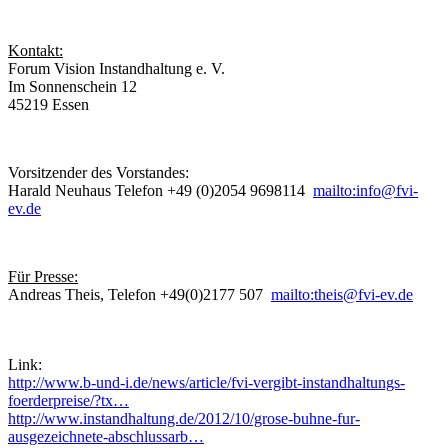
Kontakt:
Forum Vision Instandhaltung e. V.
Im Sonnenschein 12
45219 Essen
Vorsitzender des Vorstandes:
Harald Neuhaus Telefon +49 (0)2054 9698114
mailto:info@fvi-
ev.de
Für Presse:
Andreas Theis, Telefon +49(0)2177 507
mailto:theis@fvi-ev.de
Link:
http://www.b-und-i.de/news/article/fvi-vergibt-instandhaltungs-
foerderpreise/?tx…
http://www.instandhaltung.de/2012/10/grose-buhne-fur-
ausgezeichnete-abschlussarb…