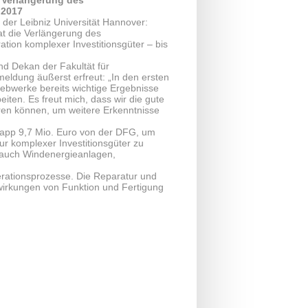
 Verlängerung des
 2017
der Leibniz Universität Hannover:
t die Verlängerung des
ion komplexer Investitionsgüter – bis
d Dekan der Fakultät für
meldung äußerst erfreut: „In den ersten
riebwerke bereits wichtige Ergebnisse
eiten. Es freut mich, dass wir die gute
ren können, um weitere Erkenntnisse
napp 9,7 Mio. Euro von der DFG, um
r komplexer Investitionsgüter zu
e auch Windenergieanlagen,
erationsprozesse. Die Reparatur und
lwirkungen von Funktion und Fertigung