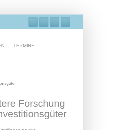
EN
TERMINE
ionsgüter
itere Forschung
vestitionsgüter