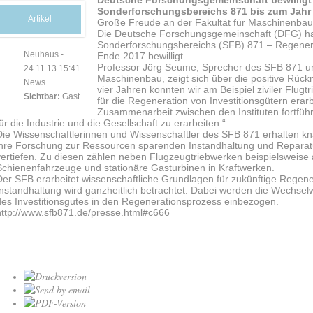
Deutsche Forschungsgemeinschaft bewilligt
Sonderforschungsbereichs 871 bis zum Jahr
Artikel
Große Freude an der Fakultät für Maschinenbau 
Die Deutsche Forschungsgemeinschaft (DFG) ha
Sonderforschungsbereichs (SFB) 871 – Regenerat
Neuhaus
-
Ende 2017 bewilligt.
Professor Jörg Seume, Sprecher des SFB 871 un
24.11.13 15:41
Maschinenbau, zeigt sich über die positive Rück
News
vier Jahren konnten wir am Beispiel ziviler Flugt
Sichtbar:
Gast
für die Regeneration von Investitionsgütern erarb
Zusammenarbeit zwischen den Instituten fortfüh
für die Industrie und die Gesellschaft zu erarbeiten.“
Die Wissenschaftlerinnen und Wissenschaftler des SFB 871 erhalten k
ihre Forschung zur Ressourcen sparenden Instandhaltung und Reparatu
vertiefen. Zu diesen zählen neben Flugzeugtriebwerken beispielsweis
Schienenfahrzeuge und stationäre Gasturbinen in Kraftwerken.
Der SFB erarbeitet wissenschaftliche Grundlagen für zukünftige Regen
Instandhaltung wird ganzheitlich betrachtet. Dabei werden die Wechse
des Investitionsgutes in den Regenerationsprozess einbezogen.
http://www.sfb871.de/presse.html#c666