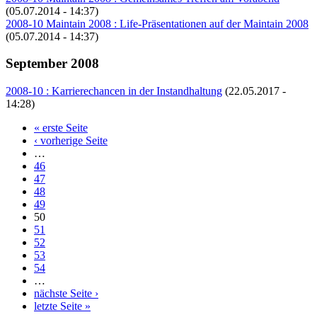
(05.07.2014 - 14:37)
2008-10 Maintain 2008 : Life-Präsentationen auf der Maintain 2008
(05.07.2014 - 14:37)
September 2008
2008-10 : Karrierechancen in der Instandhaltung
(22.05.2017 -
14:28)
« erste Seite
Seiten
‹ vorherige Seite
…
46
47
48
49
50
51
52
53
54
…
nächste Seite ›
letzte Seite »