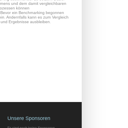
ehmens und dem damit vergleichbaren
Prozessen können
g: Bevor ein Benchmarking begonnen
n. Andernfalls kann es zum Vergleich
 und Ergebnisse ausbleiben.
Unsere Sponsoren