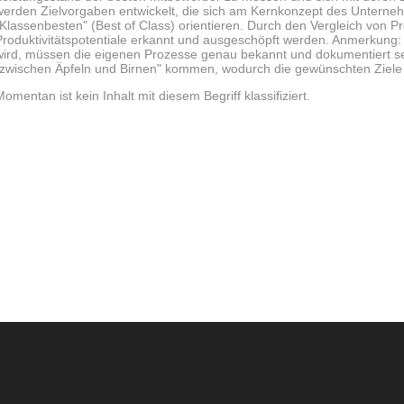
werden Zielvorgaben entwickelt, die sich am Kernkonzept des Untern
"Klassenbesten" (Best of Class) orientieren. Durch den Vergleich von 
Produktivitätspotentiale erkannt und ausgeschöpft werden. Anmerkun
wird, müssen die eigenen Prozesse genau bekannt und dokumentiert sei
"zwischen Äpfeln und Birnen" kommen, wodurch die gewünschten Ziele
Momentan ist kein Inhalt mit diesem Begriff klassifiziert.