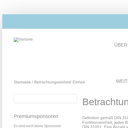
Direkt zum Inhalt
ÜBER
WEI
Startseite
/
Betrachtungseinheit/ Einheit
Suche
Betrachtun
Suchformular
Premiumsponsoren
Definition gemäß DIN 310
Funktionseinheit, jedes B
Es sind noch keine Sponsoren
DIN 31051: Eine Anzahl v