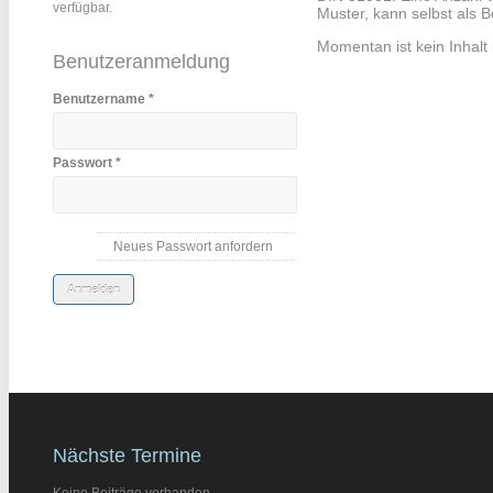
verfügbar.
Muster, kann selbst als
Momentan ist kein Inhalt m
Benutzeranmeldung
Benutzername
*
Passwort
*
Neues Passwort anfordern
Nächste Termine