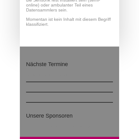
die Sensorik fest installiert sein (semi-
online) oder ambulanter Teil eines
Datensammlers sein.
Momentan ist kein Inhalt mit diesem Begriff
klassifiziert.
Nächste Termine
Keine Beiträge vorhanden
Unsere Sponsoren
Es sind noch keine Sponsoren verfügbar.