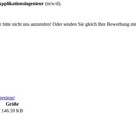
Applikationsingenieur
(m/w/d).
bitte nicht uns anzurufen! Oder senden Sie gleich Ihre Bewer­bung mit L
genieur/
Größe
f
146.59 KB