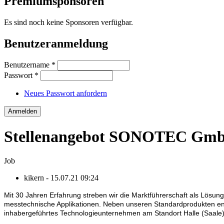
Premiumsponsoren
Es sind noch keine Sponsoren verfügbar.
Benutzeranmeldung
Benutzername
*
Passwort
*
Neues Passwort anfordern
Stellenangebot SONOTEC GmbH 
Job
kikern
- 15.07.21 09:24
Mit 30 Jahren Er­fah­rung streben wir die Markt­führer­schaft als Lösungs
mess­tech­nische Appli­kationen. Neben unseren Standard­pro­dukten en
inhaber­geführtes Tech­no­lo­gie­un­ter­neh­men am Standort Halle (Saal