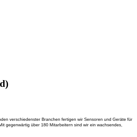
d)
n Kunden ver­schie­denster Branchen fertigen wir Sen­soren und Geräte für
it gegen­wärtig über 180 Mit­arbeitern sind wir ein wach­sendes,