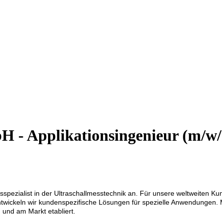
- Applikationsingenieur (m/w/
­spe­zia­list in der Ul­tra­schall­mess­tech­nik an. Für unsere welt­weite
t­wickeln wir kundenspezi­fische Lösungen für spezielle Anwen­dungen. M
e) und am Markt etab­liert.