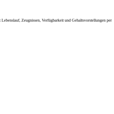
ebens­lauf, Zeug­nissen, Verfüg­barkeit und Gehalts­vorstellungen per