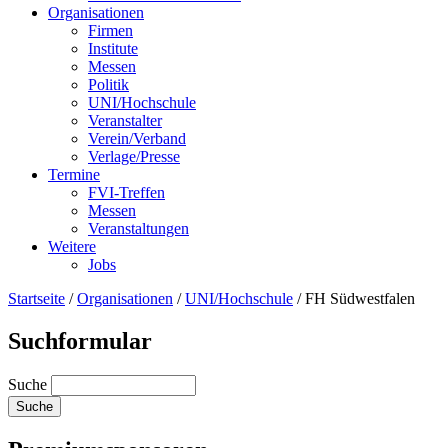
Organisationen
Firmen
Institute
Messen
Politik
UNI/Hochschule
Veranstalter
Verein/Verband
Verlage/Presse
Termine
FVI-Treffen
Messen
Veranstaltungen
Weitere
Jobs
Startseite
/
Organisationen
/
UNI/Hochschule
/
FH Südwestfalen
Suchformular
Suche