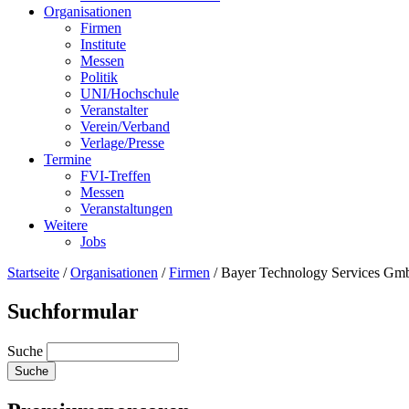
Organisationen
Firmen
Institute
Messen
Politik
UNI/Hochschule
Veranstalter
Verein/Verband
Verlage/Presse
Termine
FVI-Treffen
Messen
Veranstaltungen
Weitere
Jobs
Startseite
/
Organisationen
/
Firmen
/
Bayer Technology Services G
Suchformular
Suche