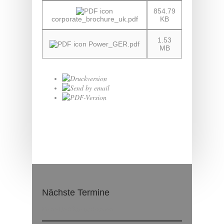
854.79
corporate_brochure_uk.pdf
KB
1.53
Power_GER.pdf
MB
Nächste Termine
Keine Beiträge vorhanden