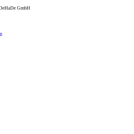
R DeHaDe GmbH
m