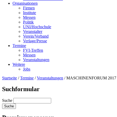
Organisationen
Firmen
Institute
Messen
Politik
UNI/Hochschule
Veranstalter
Verein/Verband
Verlage/Presse
Termine
FVI-Treffen
Messen
Veranstaltungen
Weitere
Jobs
Startseite
/
Termine
/
Veranstaltungen
/
MASCHINENFORUM 2017
Suchformular
Suche