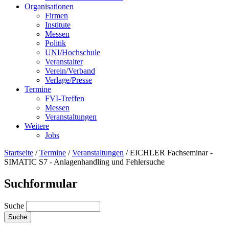
Organisationen
Firmen
Institute
Messen
Politik
UNI/Hochschule
Veranstalter
Verein/Verband
Verlage/Presse
Termine
FVI-Treffen
Messen
Veranstaltungen
Weitere
Jobs
Startseite
/
Termine
/
Veranstaltungen
/
EICHLER Fachseminar -
SIMATIC S7 - Anlagenhandling und Fehlersuche
Suchformular
Suche