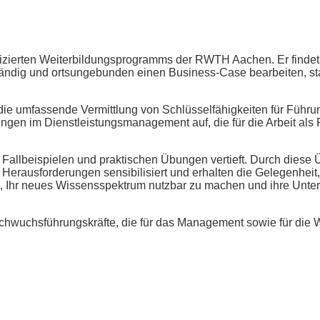
rtifizierten Weiterbildungsprogramms der RWTH Aachen. Er find
tändig und ortsungebunden einen Business-Case bearbeiten, sta
 die umfassende Vermittlung von Schlüsselfähigkeiten für Führu
ungen im Dienstleistungsmanagement auf, die für die Arbeit al
allbeispielen und praktischen Übungen vertieft. Durch diese
e Herausforderungen sensibilisiert und erhalten die Gelegenhei
i, Ihr neues Wissensspektrum nutzbar zu machen und ihre Unte
Nachwuchsführungskräfte, die für das Management sowie für die W