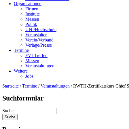
Organisationen
Firmen
Institute
Messen
Politik
UNI/Hochschule
Veranstalter
Verein/Verband
Verlage/Presse
Termine
FVI-Treffen
Messen
Veranstaltungen
Weitere
Jobs
Startseite
/
Termine
/
Veranstaltungen
/
RWTH-Zertifikatskurs Chief 
Suchformular
Suche