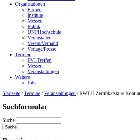
Organisationen
Firmen
Institute
Messen
Politik
UNI/Hochschule
Veranstalter
Verein/Verband
Verlage/Presse
Termine
FVI-Treffen
Messen
Veranstaltungen
Weitere
Jobs
Startseite
/
Termine
/
Veranstaltungen
/
RWTH-Zertifikatskurs Kontin
Suchformular
Suche