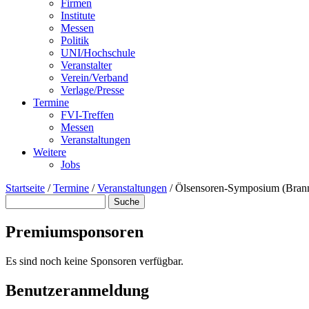
Firmen
Institute
Messen
Politik
UNI/Hochschule
Veranstalter
Verein/Verband
Verlage/Presse
Termine
FVI-Treffen
Messen
Veranstaltungen
Weitere
Jobs
Startseite
/
Termine
/
Veranstaltungen
/
Ölsensoren-Symposium (Bran
Suche
Suchformular
Premiumsponsoren
Es sind noch keine Sponsoren verfügbar.
Benutzeranmeldung