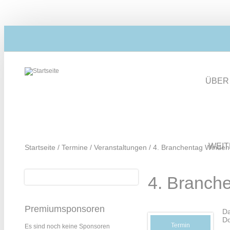
Direkt zum Inhalt
ÜBER
WEI
Startseite
/
Termine
/
Veranstaltungen
/
4. Branchentag Winden
Suche
4. Branch
Suchformular
Premiumsponsoren
D
Do
Termin
Es sind noch keine Sponsoren