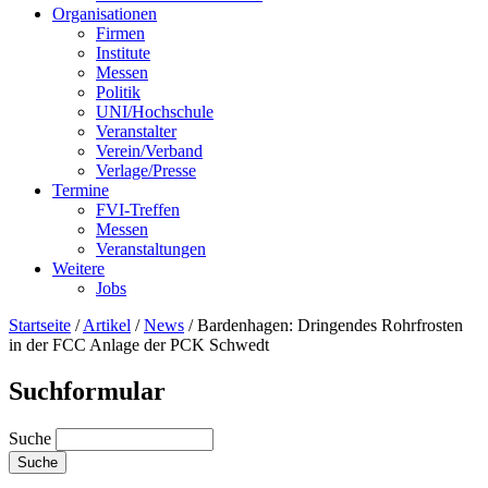
Organisationen
Firmen
Institute
Messen
Politik
UNI/Hochschule
Veranstalter
Verein/Verband
Verlage/Presse
Termine
FVI-Treffen
Messen
Veranstaltungen
Weitere
Jobs
Startseite
/
Artikel
/
News
/
Bardenhagen: Dringendes Rohrfrosten
in der FCC Anlage der PCK Schwedt
Suchformular
Suche