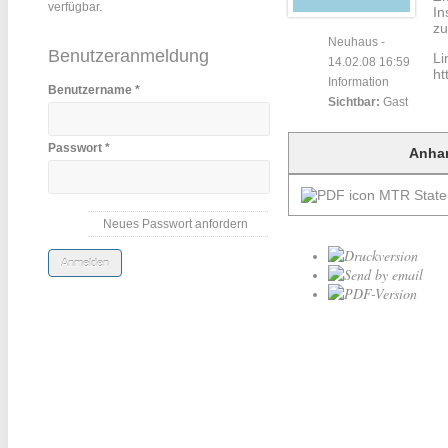
verfügbar.
In
zu
Neuhaus
-
Benutzeranmeldung
Li
14.02.08 16:59
ht
Information
Benutzername
*
Sichtbar:
Gast
Passwort
*
Anha
MTR State
Neues Passwort anfordern