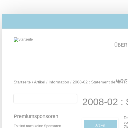
Direkt zum Inhalt
ÜBER
WEI
Startseite
/
Artikel
/
Information
/
2008-02 : Statement der MTR
Suche
2008-02 :
Suchformular
Premiumsponsoren
Da
vo
Artikel
Es sind noch keine Sponsoren
Zi