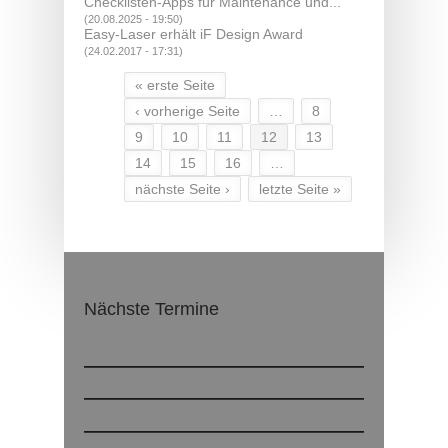
Checklisten-Apps für Maintenance und...
(20.08.2025 - 19:50)
Easy-Laser erhält iF Design Award
(24.02.2017 - 17:31)
« erste Seite
Seiten
‹ vorherige Seite
…
8
9
10
11
12
13
14
15
16
…
nächste Seite ›
letzte Seite »
Nächste Termine
Keine Beiträge vorhanden