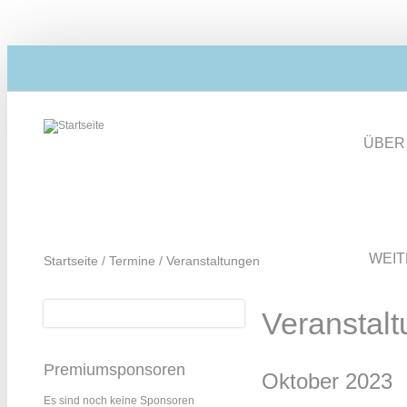
Direkt zum Inhalt
ÜBER
WEI
Startseite
/
Termine
/
Veranstaltungen
Suche
Veranstal
Suchformular
Premiumsponsoren
Oktober 2023
Es sind noch keine Sponsoren