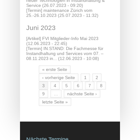
neuer Technologien in Instandhaltung &
Service
(26.07.2023 - 09:20)
[Termin]
maintenance Zürich vom
25.-26.10.2023
(25.07.2023 - 11:32)
Juni 2023
[Artikel]
FVI Mitglieder-Info Mai 2023
(12.06.2023 - 22:45)
[Termin]
IN.STAND: Die Fachmesse für
Instandhaltung und Services vom 07. –
08.11.2023 in...
(12.06.2023 - 10:08)
« erste Seite
Seiten
‹ vorherige Seite
1
2
3
4
5
6
7
8
9
…
nächste Seite ›
letzte Seite »
Nächste Termine